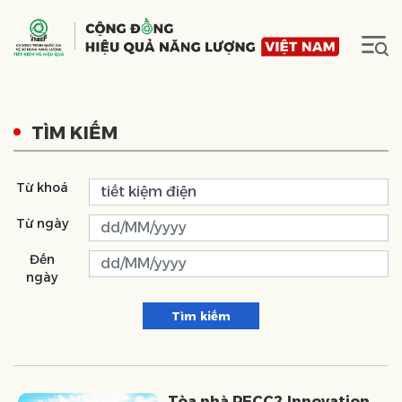
TÌM KIẾM
Từ khoá
Từ ngày
Đến
ngày
Tìm kiếm
Tòa nhà PECC2 Innovation