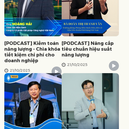
[PODCAST] Kiểm toán
[PODCAST] Nâng cấp
năng lượng - Chìa khóa
tiêu chuẩn hiệu suất
tiết kiệm chi phí cho
năng lượng
doanh nghiệp
21/10/2025
21/10/2025