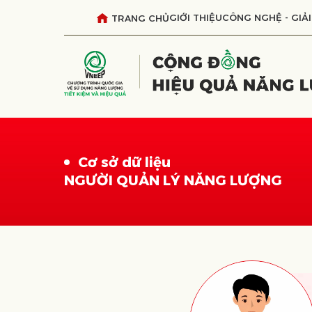
GIỚI THIỆU
CÔNG NGHỆ - GIẢI
TRANG CHỦ
Cơ sở dữ liệu
NGƯỜI QUẢN LÝ NĂNG LƯỢNG