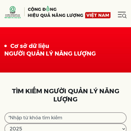
Cơ sở dữ liệu
NGƯỜI QUẢN LÝ NĂNG LƯỢNG
TÌM KIẾM NGƯỜI QUẢN LÝ NĂNG
LƯỢNG