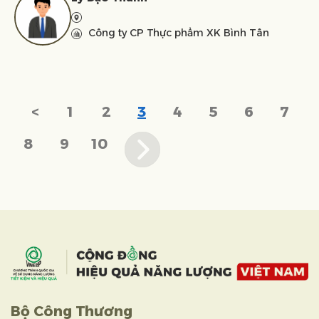
Công ty CP Thực phẩm XK Bình Tân
<
1
2
3
4
5
6
7
8
9
10
Bộ Công Thương